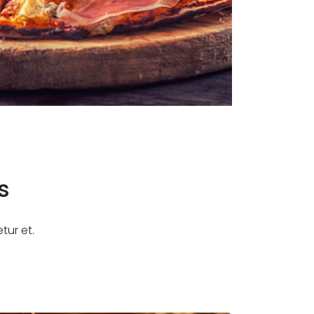
s
tur et.