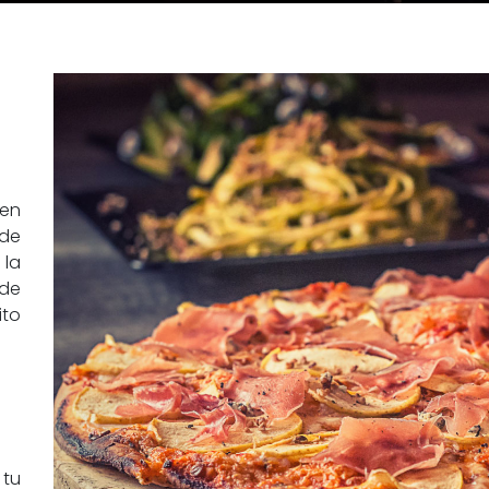
a
 en
 de
la
 de
to
 tu